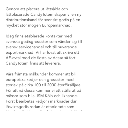
Genom att placera ut lättsålda och
lättplacerade CandyTotem skapar vi en ny
distributionskanal för svenskt godis på en
mycket stor mogen Europamarknad.
Idag finns etablerade kontakter med
svenska godisgrossister som vänder sig till
svensk servicehandel och till nuvarande
exportmarknad. Vi har lovat att skriva ett
ÅF-avtal med de flesta av dessa så fort
CandyTotem finns att leverera.
Våra främsta målkunder kommer att bli
europeiska kedjor och grossister med
storlek på cirka 100 till 2000 återförsäljare.
För att nå dessa kommer vi att ställa ut på
mässor som bl.a. ISM Köln och liknande.
Först bearbetas kedjor i marknader där
lösviktsgodis redan är etablerade som
Norden, Baltikum, Storbritannien och länder
som expanderar kraftigt som Spanien och
Portugal.